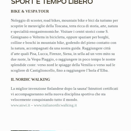
SPORT E TEMPO LIBERO
BIKE & VESPA TOUR
Noleggio di scooter, road bikes, mountain bike e bici da turismo per
scoprire le meraviglie della Toscana, terra ricca di storia, arte, natura
e specialità enogastronomiche. Visitare i centri storici come S.
Gimignano o Volterra in bicicletta, oppure spaziare per borghi,
colline e boschi in mountain bike, godendo del pieno contatto con
la natura, accompagnati da una nostra guida. Raggiungere città
d’arte quali Pisa, Lucca, Firenze, Siena, in sella ad un vero mito su
due ruote, la Vespa Piaggio, o raggiungere in poco tempo le nostre
splendide coste: verso nord le spiagge della Versilia o verso sud le
scogliere di Castiglioncello, fino a raggiungere l’Isola d’Elba.
IL NORDIC WALKING
La miglior invenzione finlandese dopo la sauna! Istruttori certificati
vi accompagneranno nella nuova disciplina sportiva che sta
velocemente conquistando tutto il mondo.
www.anwi.it
–
www.italianordicwalking.it